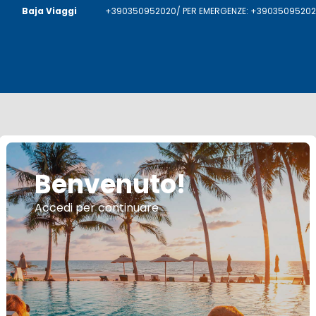
Baja Viaggi
+390350952020/ PER EMERGENZE: +390350952020
Benvenuto!
Accedi per continuare