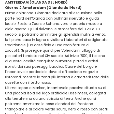
AMSTERDAM (OLANDA DEL NORD)
Giorno 2 Amsterdam (Olanda del Nord)
Prima colazione. Giornata dedicata all’escursione nella
parte nord dell’Olanda con pullman riservato e guida
locale. Sosta a Zaanse Schans, vero e proprio museo a
cielo aperto. Qui si rivivono le atmosfere del XVIII e XIX
secolo: si potranno ammirare gli splendidi mulini a vento,
le tipiche case in legno e visitare i laboratori di artigianato
tradizionale (un caseificio e una manifattura di
zoccoli). Si prosegue quindi per Volendam, villaggio di
pescatori fondato nel XIV secolo. Ad inizio ‘800, il fascino
di questa località conquistò numerosi pittori e artisti
ispirati dai suoi paesaggi bucolici. Cuore del borgo è
l’incantevole porticciolo dove si affacciano negozi e
ristoranti, mentre la zona più interna è caratterizzata dalle
casette con il tetto rosso.
Ultima tappa a Marken, incantevole paesino situato su di
una piccola isola del lago artificiale IJsselmeer, collegata
alla terraferma da una striscia di terra. Anche qui si
potranno ammirare le case olandesi dal frontone
triangolare e di colore verde scuro, nero o rosso con profili