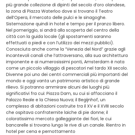
più grande collezione di dipinti del secolo d’oro olandese,
la zona di Piazza Waterloo dove si trovano il Teatro
dell’Opera, il mercato delle pulci e le sinagoghe.
Sistemazione quindi in hotel e tempo per il pranzo libero.
Nel pomeriggio, si andrà alla scoperta del centro della
città con la guida locale (gli spostamenti saranno
effettuati a piedi e con l’utilizzo dei mezzi pubblici).
Conosciuta anche come la “Venezia del Nord” grazie agli
incantevoli canali che l’attraversano, alla sua architettura
imponente e ai numerosissimi ponti, Amsterdam è nata
come un piccolo villaggio di pescatori nel tardo XII secolo.
Divenne poi uno dei centri commerciali più importanti del
mondo e oggi vanta un patrimonio artistico di grande
rilievo. Si potranno ammirare alcuni dei luoghi più
significativi fra cui: Piazza Dam, su cui si affacciano il
Palazzo Reale e la Chiesa Nuova; il Begijnhof, un
complesso di abitazioni costruite tra il XV e il XVIII secolo
che ospitava confraternite laiche di pie donne; il
coloratissimo mercato galleggiante dei fiori, le cui
bancarelle si trovano lungo le rive di un canale. Rientro in
hotel per cena e pernottamento