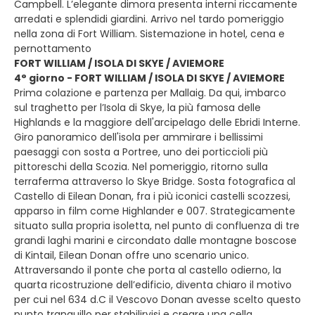
Campbell. L’elegante dimora presenta interni riccamente
arredati e splendidi giardini. Arrivo nel tardo pomeriggio
nella zona di Fort William. Sistemazione in hotel, cena e
pernottamento
FORT WILLIAM / ISOLA DI SKYE / AVIEMORE
4° giorno - FORT WILLIAM / ISOLA DI SKYE / AVIEMORE
Prima colazione e partenza per Mallaig. Da qui, imbarco
sul traghetto per l’Isola di Skye, la più famosa delle
Highlands e la maggiore dell'arcipelago delle Ebridi Interne.
Giro panoramico dell'isola per ammirare i bellissimi
paesaggi con sosta a Portree, uno dei porticcioli più
pittoreschi della Scozia. Nel pomeriggio, ritorno sulla
terraferma attraverso lo Skye Bridge. Sosta fotografica al
Castello di Eilean Donan, fra i più iconici castelli scozzesi,
apparso in film come Highlander e 007. Strategicamente
situato sulla propria isoletta, nel punto di confluenza di tre
grandi laghi marini e circondato dalle montagne boscose
di Kintail, Eilean Donan offre uno scenario unico.
Attraversando il ponte che porta al castello odierno, la
quarta ricostruzione dell’edificio, diventa chiaro il motivo
per cui nel 634 d.C il Vescovo Donan avesse scelto questo
punto tranquillo per stabilirvisi e creare una cella