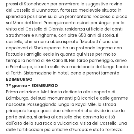
pressi di Stonehaven per ammirare le suggestive rovine
del Castello di Dunnottar, fortezza medievale situata in
splendida posizione su di un promontorio roccioso a picco
sul Mare del Nord. Proseguimento quindi per Angus per la
visita del Castello di Glamis, residenza ufficiale dei conti
Strathmore e Kinghorne, con oltre 650 anni di storia. Il
castello, che si narra abbia ispirato "Macbeth" uno dei
capolavori di Shakespeare, ha un profondo legame con
l'attuale Famiglia Reale in quanto qui visse per molto
tempo la nonna di Re Carlo III. Nel tardo pomeriggio, arrivo
a Edimburgo, situata sulla riva meridionale del lungo fiordo
di Forth. Sistemazione in hotel, cena e pernottamento
EDIMBURGO
7° giorno - EDIMBURGO
Prima colazione. Mattinata dedicata alla scoperta di
Edimburgo, dei suoi monumenti più iconici e delle gemme
nascoste. Passeggiando lungo la Royal Mile, la strada
principale lunga quasi due chilometri che divide in due la
parte antica, si arriva al castello che domina la città
dall'alto della sua roccia vulcanica. Visita del Castello, una
delle fortificazioni più antiche d’Europa: è stato fortezza