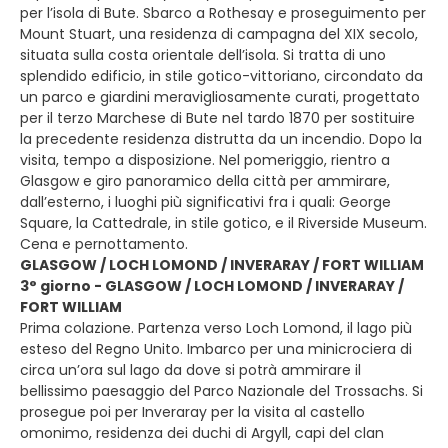
per l’isola di Bute. Sbarco a Rothesay e proseguimento per
Mount Stuart, una residenza di campagna del XIX secolo,
situata sulla costa orientale dell’isola. Si tratta di uno
splendido edificio, in stile gotico-vittoriano, circondato da
un parco e giardini meravigliosamente curati, progettato
per il terzo Marchese di Bute nel tardo 1870 per sostituire
la precedente residenza distrutta da un incendio. Dopo la
visita, tempo a disposizione. Nel pomeriggio, rientro a
Glasgow e giro panoramico della città per ammirare,
dall’esterno, i luoghi più significativi fra i quali: George
Square, la Cattedrale, in stile gotico, e il Riverside Museum.
Cena e pernottamento.
GLASGOW / LOCH LOMOND / INVERARAY / FORT WILLIAM
3° giorno - GLASGOW / LOCH LOMOND / INVERARAY /
FORT WILLIAM
Prima colazione. Partenza verso Loch Lomond, il lago più
esteso del Regno Unito. Imbarco per una minicrociera di
circa un’ora sul lago da dove si potrà ammirare il
bellissimo paesaggio del Parco Nazionale del Trossachs. Si
prosegue poi per Inveraray per la visita al castello
omonimo, residenza dei duchi di Argyll, capi del clan