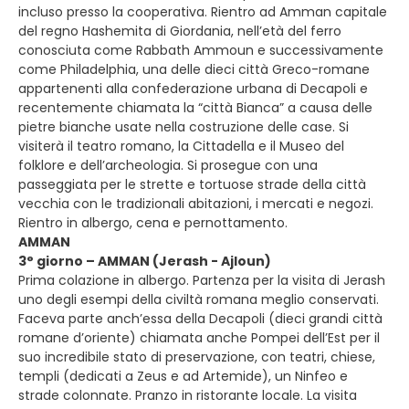
incluso presso la cooperativa. Rientro ad Amman capitale
del regno Hashemita di Giordania, nell’età del ferro
conosciuta come Rabbath Ammoun e successivamente
come Philadelphia, una delle dieci città Greco-romane
appartenenti alla confederazione urbana di Decapoli e
recentemente chiamata la “città Bianca” a causa delle
pietre bianche usate nella costruzione delle case. Si
visiterà il teatro romano, la Cittadella e il Museo del
folklore e dell’archeologia. Si prosegue con una
passeggiata per le strette e tortuose strade della città
vecchia con le tradizionali abitazioni, i mercati e negozi.
Rientro in albergo, cena e pernottamento.
AMMAN
3° giorno – AMMAN (Jerash - Ajloun)
Prima colazione in albergo. Partenza per la visita di Jerash
uno degli esempi della civiltà romana meglio conservati.
Faceva parte anch’essa della Decapoli (dieci grandi città
romane d’oriente) chiamata anche Pompei dell’Est per il
suo incredibile stato di preservazione, con teatri, chiese,
templi (dedicati a Zeus e ad Artemide), un Ninfeo e
strade colonnate. Pranzo in ristorante locale. La visita