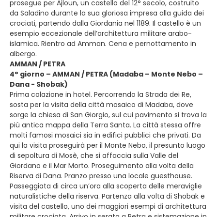
prosegue per Ajloun, un castello del 12° secolo, costruito
da Saladino durante la sua gloriosa impresa alla guida dei
crociati, partendo dalla Giordania nel 1189. Il castello è un
esempio eccezionale dell’architettura militare arabo-
islamica. Rientro ad Amman. Cena e pernottamento in
albergo.
AMMAN / PETRA
4° giorno – AMMAN / PETRA (Madaba – Monte Nebo –
Dana - Shobak)
Prima colazione in hotel. Percorrendo la Strada dei Re,
sosta per la visita della città mosaico di Madaba, dove
sorge la chiesa di San Giorgio, sul cui pavimento si trova la
più antica mappa della Terra Santa. La città stessa offre
molti famosi mosaici sia in edifici pubblici che privati. Da
qui la visita proseguirà per il Monte Nebo, il presunto luogo
di sepoltura di Mosè, che si affaccia sulla Valle del
Giordano e il Mar Morto. Proseguimento alla volta della
Riserva di Dana. Pranzo presso una locale guesthouse.
Passeggiata di circa un’ora alla scoperta delle meraviglie
naturalistiche della riserva. Partenza alla volta di Shobak e
visita del castello, uno dei maggiori esempi di architettura
militare crociata. Arrivo in serata a Petra e sistemazione in