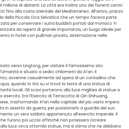
lione di abitanti. La città era inoltre uno dei fiorenti centri
st fino alla costa orientale del Mediterraneo. All’arrivo, pranzo
goda della Piccola Oca Selvatica che un tempo faceva parte
lizzata per conservare i sutra buddisti portati dal monaco Yi
tterizzata da reperti di grande importanza, un luogo ideale per
rimento in hotel con pullman privato, sistemazione nelle
vato verso Lingtong, per visitare il famosissimo sito
Umanità e situato a sedici chilometri da Xi’an. Il
cento, avvenne casualmente ad opera di un contadino che
ua, quando lo tirò su vi trovò la testa di una statua di
rità locali. Gli scavi portarono alla luce migliaia di statue a
o esercito. Era l’Esercito di Terracotta di Qin Shihuang,
inese, trasformando Xi’an nella capitale del più vasto impero
ta in assetto da guerra, per posizionarlo a guardia del suo
mente un vero soldato appartenuto all’esercito imperale. Il
, che furono poi uccisi affinché non potessero ricreare
e alla luce circa ottomila statue, ma si stima che ne debbano