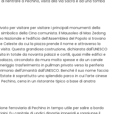
di rientrare a Pechino, visita alla Via Sacra e ad una tomba
vato per visitare per visitare i principali monumenti della
o simbolico della Cina comunista. Il Mausoleo di Mao Zedong
eo Nazionale e l’edificio dell’Assemblea del Popolo si trovano
ace Celeste da cui la piazza prende il nome e attraverso la
la visita. Questa grandiosa costruzione, dichiarata dall'UNESCO
a in totale da novanta palazzi e cortili, quasi mille edifici e
l palazzo, circondato da mura molto spesse e da un canale
meriggio trasferimento in pullman privato verso la periferia
atrimonio dell'Umanità dall'UNESCO. Benché il suo nome faccia
’Estate è soprattutto uno splendido parco in cui l’arte cinese
 Pechino, cena in un ristorante tipico a base di anatra
ione ferroviaria di Pechino in tempo utile per salire a bordo
gini. Fu capitale di undici dinastie imperiali e raggiunse il