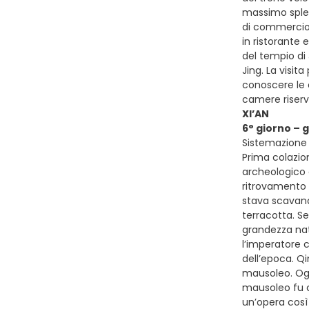
massimo splend
di commercio s
in ristorante
del tempio di 
Jing. La visit
conoscere le o
camere riser
XI’AN
6° giorno – 
Sistemazione p
Prima colazion
archeologico d
ritrovamento 
stava scavando
terracotta. Se
grandezza natu
l’imperatore c
dell’epoca. Qi
mausoleo. Ogn
mausoleo fu co
un’opera così