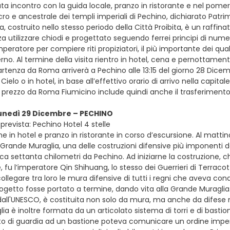
a incontro con la guida locale, pranzo in ristorante e nel pomeri
sacro e ancestrale dei templi imperiali di Pechino, dichiarato Pa
ta, costruito nello stesso periodo della Città Proibita, è un raff
a utilizzare chiodi e progettato seguendo ferrei principi di nume
imperatore per compiere riti propiziatori, il più importante dei qu
verno. Al termine della visita rientro in hotel, cena e pernottament
 partenza da Roma arriverà a Pechino alle 13:15 del giorno 28 Dic
Cielo o in hotel, in base all’effettivo orario di arrivo nella capit
 prezzo da Roma Fiumicino include quindi anche il trasferimento 
lunedì 29 Dicembre – PECHINO
prevista: Pechino Hotel 4 stelle
e in hotel e pranzo in ristorante in corso d’escursione. Al matti
a Grande Muraglia, una delle costruzioni difensive più imponenti dell
rca settanta chilometri da Pechino. Ad iniziarne la costruzione, c
, fu l’imperatore Qin Shihuang, lo stesso dei Guerrieri di Terracot
collegare tra loro le mura difensive di tutti i regni che aveva c
rogetto fosse portato a termine, dando vita alla Grande Muraglia
all'UNESCO, è costituita non solo da mura, ma anche da difese nat
a è inoltre formata da un articolato sistema di torri e di bastioni
to di guardia ad un bastione poteva comunicare un ordine imperia