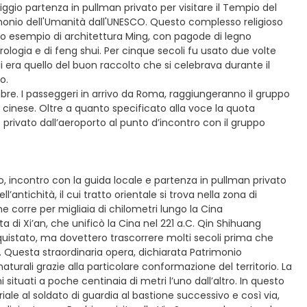
ggio partenza in pullman privato per visitare il Tempio del
trimonio dell'Umanità dall'UNESCO. Questo complesso religioso
inato esempio di architettura Ming, con pagode di legno
rologia e di feng shui. Per cinque secoli fu usato due volte
ali era quello del buon raccolto che si celebrava durante il
o.
embre. I passeggeri in arrivo da Roma, raggiungeranno il gruppo
ale cinese. Oltre a quanto specificato alla voce la quota
privato dall’aeroporto al punto d’incontro con il gruppo
no, incontro con la guida locale e partenza in pullman privato
’antichità, il cui tratto orientale si trova nella zona di
he corre per migliaia di chilometri lungo la Cina
ta di Xi’an, che unificò la Cina nel 221 a.C. Qin Shihuang
onquistato, ma dovettero trascorrere molti secoli prima che
. Questa straordinaria opera, dichiarata Patrimonio
urali grazie alla particolare conformazione del territorio. La
 situati a poche centinaia di metri l’uno dall’altro. In questo
le al soldato di guardia al bastione successivo e così via,