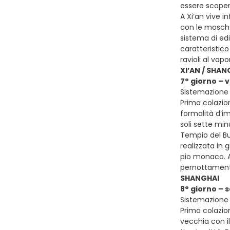
essere scoper
A Xi’an vive 
con le moschee
sistema di edi
caratteristico
ravioli al vap
XI’AN / SHAN
7° giorno – 
Sistemazione 
Prima colazion
formalità d’im
soli sette min
Tempio del Bu
realizzata in 
pio monaco. A
pernottamen
SHANGHAI
8° giorno – 
Sistemazione 
Prima colazion
vecchia con il