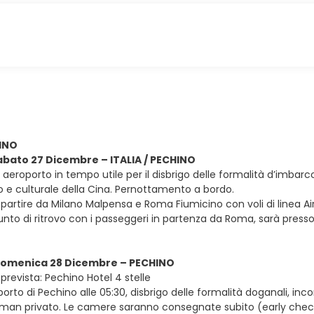
HINO
sabato 27 Dicembre – ITALIA / PECHINO
in aeroporto in tempo utile per il disbrigo delle formalità d’imbar
co e culturale della Cina. Pernottamento a bordo.
e partire da Milano Malpensa e Roma Fiumicino con voli di linea A
unto di ritrovo con i passeggeri in partenza da Roma, sarà presso l
 domenica 28 Dicembre – PECHINO
prevista: Pechino Hotel 4 stelle
oporto di Pechino alle 05:30, disbrigo delle formalità doganali, inc
lman privato. Le camere saranno consegnate subito (early check-in