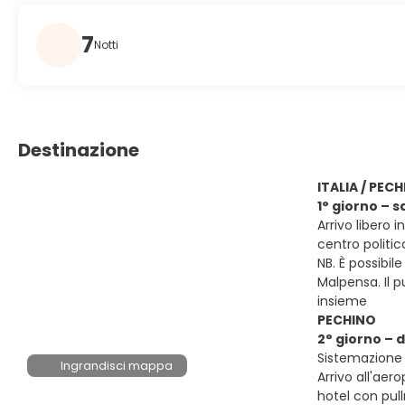
7
Notti
Destinazione
ITALIA / PEC
1° giorno – 
Arrivo libero 
centro politi
NB. È possibil
Malpensa. Il p
insieme
PECHINO
2° giorno –
Sistemazione 
Ingrandisci mappa
Arrivo all'aer
hotel con pul