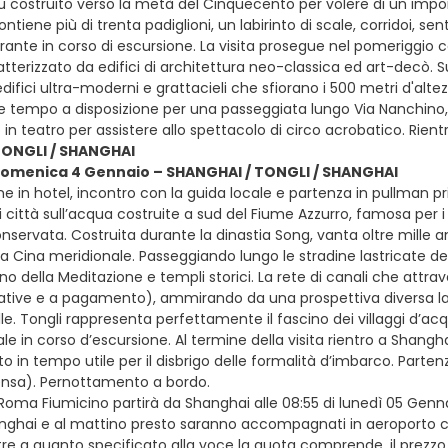
 Fu costruito verso la metà del Cinquecento per volere di un impo
ntiene più di trenta padiglioni, un labirinto di scale, corridoi, sent
orante in corso di escursione. La visita prosegue nel pomeriggio co
atterizzato da edifici di architettura neo-classica ed art-decò. Sul
difici ultra-moderni e grattacieli che sfiorano i 500 metri d'alt
e tempo a disposizione per una passeggiata lungo Via Nanchino, n
 in teatro per assistere allo spettacolo di circo acrobatico. Rie
TONGLI / SHANGHAI
 domenica 4 Gennaio – SHANGHAI / TONGLI / SHANGHAI
e in hotel, incontro con la guida locale e partenza in pullman pr
 città sull’acqua costruite a sud del Fiume Azzurro, famosa per i pi
servata. Costruita durante la dinastia Song, vanta oltre mille an
a Cina meridionale. Passeggiando lungo le stradine lastricate dell
no della Meditazione e templi storici. La rete di canali che attrav
ative e a pagamento), ammirando da una prospettiva diversa la 
lle. Tongli rappresenta perfettamente il fascino dei villaggi d’a
ale in corso d’escursione. Al termine della visita rientro a Shang
o in tempo utile per il disbrigo delle formalità d’imbarco. Partenza 
ensa). Pernottamento a bordo.
r Roma Fiumicino partirà da Shanghai alle 08:55 di lunedì 05 Genn
nghai e al mattino presto saranno accompagnati in aeroporto con 
tre a quanto specificato alla voce la quota comprende, il prezzo