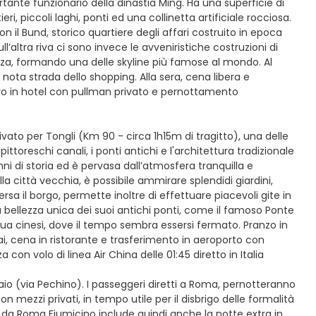
rtante funzionario della dinastia Ming. Ha una superficie di
ieri, piccoli laghi, ponti ed una collinetta artificiale rocciosa.
n il Bund, storico quartiere degli affari costruito in epoca
l’altra riva ci sono invece le avveniristiche costruzioni di
ezza, formando una delle skyline più famose al mondo. Al
ota strada dello shopping. Alla sera, cena libera e
ntro in hotel con pullman privato e pernottamento
ivato per Tongli (Km 90 - circa 1h15m di tragitto), una delle
ttoreschi canali, i ponti antichi e l'architettura tradizionale
ni di storia ed è pervasa dall’atmosfera tranquilla e
a città vecchia, è possibile ammirare splendidi giardini,
ersa il borgo, permette inoltre di effettuare piacevoli gite in
bellezza unica dei suoi antichi ponti, come il famoso Ponte
cqua cinesi, dove il tempo sembra essersi fermato. Pranzo in
hai, cena in ristorante e trasferimento in aeroporto con
con volo di linea Air China delle 01:45 diretto in Italia
aio (via Pechino). I passeggeri diretti a Roma, pernotteranno
mezzi privati, in tempo utile per il disbrigo delle formalità
 da Roma Fiumicino include quindi anche la notte extra in