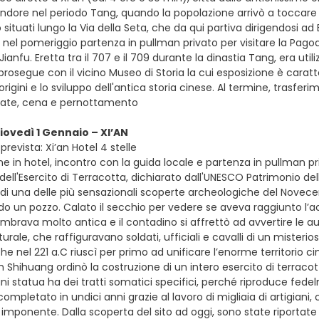
ore nel periodo Tang, quando la popolazione arrivò a toccare il mi
ituati lungo la Via della Seta, che da qui partiva dirigendosi ad E
 e nel pomeriggio partenza in pullman privato per visitare la Pa
Jianfu. Eretta tra il 707 e il 709 durante la dinastia Tang, era uti
a prosegue con il vicino Museo di Storia la cui esposizione è cara
rigini e lo sviluppo dell'antica storia cinese. Al termine, trasfe
vate, cena e pernottamento
giovedì 1 Gennaio – XI’AN
revista: Xi’an Hotel 4 stelle
e in hotel, incontro con la guida locale e partenza in pullman pri
ell'Esercito di Terracotta, dichiarato dall'UNESCO Patrimonio dell'
di una delle più sensazionali scoperte archeologiche del Nove
 un pozzo. Calato il secchio per vedere se aveva raggiunto l’acq
mbrava molto antica e il contadino si affrettò ad avvertire le auto
rale, che raffiguravano soldati, ufficiali e cavalli di un misterios
he nel 221 a.C riuscì per primo ad unificare l’enorme territorio c
n Shihuang ordinò la costruzione di un intero esercito di terracot
i statua ha dei tratti somatici specifici, perché riproduce fedel
mpletato in undici anni grazie al lavoro di migliaia di artigiani
 imponente. Dalla scoperta del sito ad oggi, sono state riportat