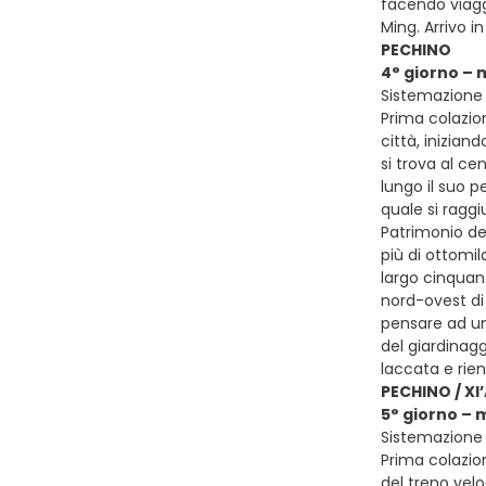
facendo viagg
Ming. Arrivo 
PECHINO
4° giorno –
Sistemazione 
Prima colazion
città, inizia
si trova al ce
lungo il suo p
quale si raggi
Patrimonio del
più di ottomi
largo cinquant
nord-ovest di
pensare ad una
del giardinagg
laccata e rien
PECHINO / XI
5° giorno – 
Sistemazione p
Prima colazion
del treno velo