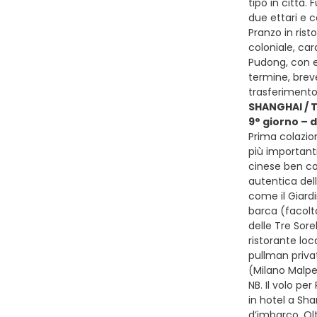
tipo in città.
due ettari e co
Pranzo in rist
coloniale, car
Pudong, con e
termine, brev
trasferimento
SHANGHAI / 
9° giorno –
Prima colazion
più importanti
cinese ben con
autentica dell
come il Giardi
barca (facolt
delle Tre Sore
ristorante loc
pullman privat
(Milano Malp
NB. Il volo pe
in hotel a Sha
d’imbarco. Ol