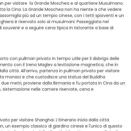
i’an per visitare la Grande Moschea e al quartiere Musulmano.
tutta la Cina. La Grande Moschea non ha niente a che vedere
assomiglia più ad un tempio cinese, con i tetti spioventi e un
preghiera è riservato solo ai musulmani. Passeggiata nel
i souvenir e a seguire cena tipica in ristorante a base di
rto con pullman privato in tempo utile per il disbrigo delle
rimento con il treno Maglev a levitazione magnetica, che in
la città. All’arrivo, partenza in pullman privato per visitare
anta monaci e che custodisce una statua del Buddha
i due metri, proviene dalla Birmania e fu portata in Cina da un
o, sistemazione nelle camere riservate, cena e
to per visitare Shanghai. L’itinerario inizia dalla città
an, un esempio classico di giardino cinese e l'unico di questo