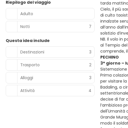
Riepilogo del viaggio
tarda mattinat
Cielo, il più 
Adulto
di culto taois
innalzate senz
Notti
7
all’anno dall’
solstizio d’in
NB. Il volo in
Questa idea include
al Tempio del 
comprende, il
Destinazioni
3
PECHINO
3° giorno – 
Trasporto
2
Sistemazione 
Prima colazion
Alloggi
3
per visitare l
Badaling, a ci
Attività
4
settentrionale
decise di far 
l’ambizioso p
dell'Umanità d
Grande Muragli
modo il solda