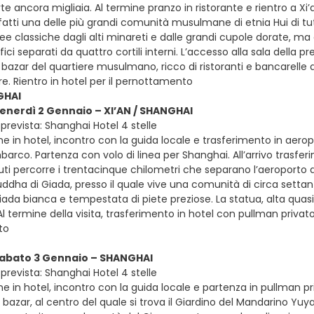
te ancora migliaia. Al termine pranzo in ristorante e rientro a X
infatti una delle più grandi comunità musulmane di etnia Hui di 
 classiche dagli alti minareti e dalle grandi cupole dorate, ma 
fici separati da quattro cortili interni. L’accesso alla sala della 
 bazar del quartiere musulmano, ricco di ristoranti e bancarelle d
ore. Rientro in hotel per il pernottamento
GHAI
venerdì 2 Gennaio – XI’AN / SHANGHAI
prevista: Shanghai Hotel 4 stelle
e in hotel, incontro con la guida locale e trasferimento in aeropo
barco. Partenza con volo di linea per Shanghai. All’arrivo trasfe
uti percorre i trentacinque chilometri che separano l’aeroporto dal
ddha di Giada, presso il quale vive una comunità di circa sett
giada bianca e tempestata di piete preziose. La statua, alta quas
l termine della visita, trasferimento in hotel con pullman privat
to
sabato 3 Gennaio – SHANGHAI
prevista: Shanghai Hotel 4 stelle
e in hotel, incontro con la guida locale e partenza in pullman priva
 bazar, al centro del quale si trova il Giardino del Mandarino Yuy