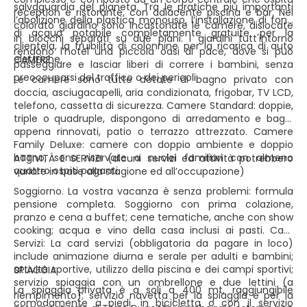
salvaguardia del pianeta. Tra le pratiche più importanti
reception e ristorante, con adiacente piscina e bar. Nel
l’abolizione della plastica monouso, l’installazione di fonti
colorato giardino sono incastonate le camere, dislocate
di acqua potabile completamente gratuite per la
in blocchi separati su due piani. I giardini tutt'intorno
clientela, la fruibilità di colonnine per la ricarica di auto
rendono l’hotel una piccola oasi di pace, dove si può
elettriche.
CAMERE
passeggiare e lasciar liberi di correre i bambini, senza
preoccuparsi del traffico o dei pericoli.
Le camere sono tutte dotate di bagno privato con
doccia, asciugacapelli, aria condizionata, frigobar, TV LCD,
telefono, cassetta di sicurezza. Camere Standard: doppie,
triple o quadruple, dispongono di arredamento e bagni
appena rinnovati, patio o terrazzo attrezzato. Camere
Family Deluxe: camere con doppio ambiente e doppio
bagno, sono riservate a nuclei familiari con almeno
ATTIVITÀ E SERVIZI (alcuni servizi ed attività potrebbero
quattro ospiti paganti.
variare in base alla stagione ed all’occupazione)
Soggiorno. La vostra vacanza è senza problemi: formula
pensione completa. Soggiorno con prima colazione,
pranzo e cena a buffet; cene tematiche, anche con show
cooking; acqua e vino della casa inclusi ai pasti. Card
Servizi: La card servizi (obbligatoria da pagare in loco)
include animazione diurna e serale per adulti e bambini;
attività sportive, utilizzo della piscina e dei campi sportivi;
SPIAGGIA
servizio spiaggia con un ombrellone e due lettini (a
La spiaggia privata è a soli a 400 mt, raggiungibile
riempimento); servizio navetta per la spiaggia e per la
comodamente a piedi, in bicicletta o con il servizio