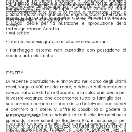
praterie di posidonia oceanica e formazioni coralline
Consigliato per coppie e famiglie. Punti di forza: Spiaggia
• A 400 mt spiaggia riservata raggiungibile a piedi o con
mediterranee; le spiagge sono caratterizzate da dune
Bandiera Blu; Riserva Naturale di Torre Guaceto; Hotel
navetta gratuita
incontaminate alte fino a 10 metri, e numerose sono le
plastic free; Animazione diurna e serale; Cucina; Personale
specie di fauna che la popolano. Torre Guaceto è, inoltre,
• Area sportiva con campi da tennis, calcetto e beach
professionale e accogliente.
il luogo ideale per la nutrizione e riproduzione della
volley
tartaruga marina Caretta.
• Anfiteatro
• Internet wireless gratuito in alcune aree comuni
• Parcheggio esterno non custodito con postazione di
ricarica auto elettriche
IDENTITY
Di recente costruzione, e rinnovato nel corso degli ultimi
mesi, sorge a 400 mt dal mare, a ridosso dell'incantevole
riserva naturale di Torre Guaceto; è la soluzione ideale per
le vostre vacanze, che accontenta tutta la famiglia per le
sue comode camere dislocate in un hotel-oasi con servizi
e comfort a 4 stelle. Vi offre la possibilità di godere la
vacanza che preferite: sdraiati sotto il sole, immersi nello
MY FRIEND PLANET
splendido mare salentino Bandiera Blu, in escursioni per
Il progetto ecosostenibile di Greenblu prevede nella sua
riscoprire la storia e le bellezze culturali di questa terra. Il
rigida applicazione, l’utilizzo di buone pratiche per la
complesso è composto da un corpo centrale che ospita