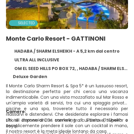
SELECTED
Monte Carlo Resort - GATTINONI
HADABA / SHARM ELSHEIKH - A 5,2 km dal centro
ULTRA ALL INCLUSIVE
OM EL SEED HILLS PO BOX 72, , HADABA / SHARM ELSHEIKH 46628
Deluxe Garden
Il Monte Carlo Sharm Resort & Spa 5* è un lussuoso resort,
la destinazione perfetta per chi cerca una vacanza
indimenticabile. Con una vista mozzafiato sul Mar Rosso e
un'ampia varietà di servizi, tra cui una spiaggia privata,
piscine e una spa, troverete tutto il necessario per
Camere:
rilassarvi e distendervi. Che desideriate esplorare i famosi
siti di immersioni e snorkeling di Sharm El-Sheikh o
L'hotel dispone di 264 camere, tra cui Deluxe, Superior e
semplicemente prendere il sole con un cocktail in mano,
Royal.
il nostro resort è la meta ideale lontano da casa.