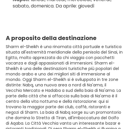
sabato, domenica. Da aprile: giovedì
A proposito della destinazione
Sharm el-Sheikh è una rinomata città portuale e turistica
situata all'estremità meridionale della penisola del Sinai, in
Egitto, molto apprezzata da chi viaggia con pacchetti
vacanza e dagli appassionati di immersioni. Sharm el-
Sheikh è una delle destinazioni turistiche più popolari del
mondo arabo e uno dei migliori siti di immersione al
mondo. Oggi Sharm el-Sheikh si è sviluppata in tre zone
distinte: Nabq, una nuova area a nord di Na'ama, il
Vecchio Mercato e Hadaba a sud della baia di Na'ama. La
parte della città che si affaccia sulla baia di Na'ama è il
centro della vita notturna e della ristorazione: qui si
trovano la maggior parte dei club, caffè, ristoranti e
negozi di Sharm. La baia di Nabq sorge su un promontorio
che domina lo Stretto di Tiran, all'imboccatura del Golfo
di Aqaba. La Città Vecchia vanta un interessante bazar e
ristoranti tradizionali. Di sera Sharm el-Sheikh si illumina a