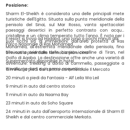
Posizione:
Sharm El-Sheikh è considerata una delle principali mete
turistiche dell'Egitto. Situata sulla punta meridionale della
penisola del Sinai, sul Mar Rosso, vanta spettacolari
paesaggi desertici in perfetto contrasto con acque
cristalline e un clima temperato tutto l'anno. È nota per i
Il resort si trova ad Hadaba, una zona a pochi minuti dal
suoi ricchi siti di immersioni: dall'area protetta di Ras
Parco Nazionale di Ras Mohamed.
Mohamed, all'estremità meridionale della penisola, fino
alla costa orientale delle barriere coralline di Tiran, nel
5 minuti a piedi dalla farmacia più vicina
Golfo di Aqaba. La destinazione offre anche una varietà di
Supermercato disponibile in hotel
avventure: trekking a dorso di cammello, passeggiate a
cavallo, go-kart e un parco acquatico.
15 minuti a piedi dal centro commerciale Il Mercato
20 minuti a piedi da Fantasia - Alf Leila Wa Leil
9 minuti in auto dal centro storico
11 minuti in auto da Naama Bay
23 minuti in auto da Soho Square
24 minuti in auto dall'aeroporto internazionale di Sharm El
Sheikh e dal centro commerciale Merkato.