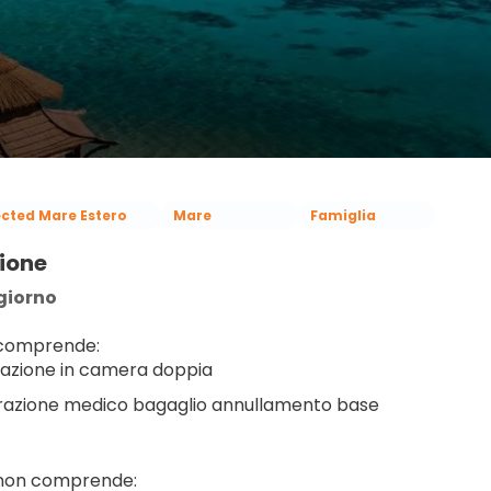
ected Mare Estero
Mare
Famiglia
ione
giorno
 comprende:
azione in camera doppia
razione medico bagaglio annullamento base
 non comprende: