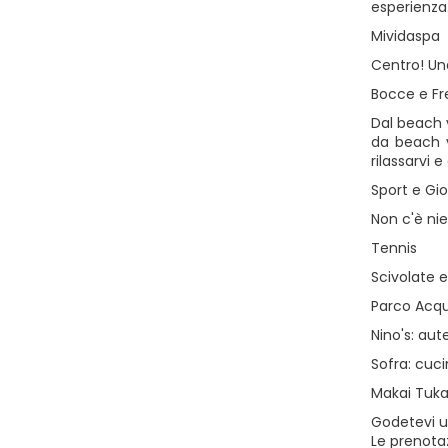
esperienza
Mividaspa
Centro! Un
Bocce e Fr
Dal beach v
da beach v
rilassarvi 
Sport e Gio
Non c'è nie
Tennis
Scivolate e
Parco Acq
Nino's: aut
Sofra: cuci
Makai Tuka
Godetevi un
Le prenota