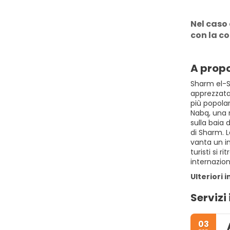
Nel caso 
con la c
A propo
Sharm el-Sh
apprezzata
più popolar
Nabq, una 
sulla baia 
di Sharm. L
vanta un in
turisti si 
internazio
Ulteriori 
Servizi 
03