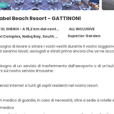
TED
rabel Beach Resort - GATTINONI
EL SHEIKH - A 19,2 km dal centro
ALL INCLUSIVE
Superior Garden
mplex, Nabq Bay, South Sinai, , SHARM EL SHEIKH
sogno di lavare o stirare i vostri vestiti durante il vostro soggio
iti saranno lavati, asciugati e stirati prima ancora che ve ne acco
sogno di un servizio di trasferimento dall'aeroporto o di un'aut
i sul nostro servizio limousine.
vizi Internet a tutti gli ospiti residenti nel nostro resort.
medico di guardia, in caso di necessità, oltre a sedie a rotelle
a medica