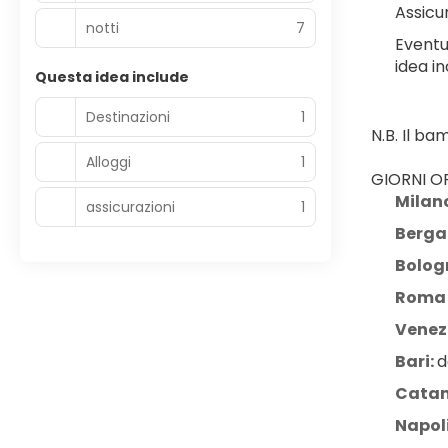
Assicur
notti
7
Eventu
idea in
Questa idea include
Destinazioni
1
N.B. Il b
Alloggi
1
GIORNI OP
Milan
assicurazioni
1
Berg
Bolog
Roma 
Venezi
Bari: 
d
Catan
Napol