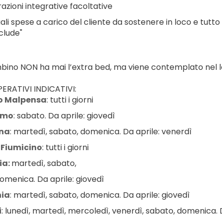
azioni integrative facoltative
ali spese a carico del cliente da sostenere in loco e tutto
clude"
ambino NON ha mai l’extra bed, ma viene contemplato nel le
ERATIVI INDICATIVI:
o Malpensa
: tutti i giorni
amo
: sabato. Da aprile: giovedì
na
: martedì, sabato, domenica. Da aprile: venerdì
Fiumicino
: tutti i giorni
a: 
martedì, sabato,
omenica. Da aprile: giovedì
ia
: martedì, sabato, domenica. Da aprile: giovedì
i
: lunedì, martedì, mercoledì, venerdì, sabato, domenica. D