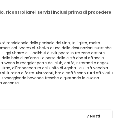
 ricontrollare i servizi inclusi prima di procedere 
tà meridionale della penisola del Sinai, in Egitto, molto
mersioni. Sharm el-Sheikh è una delle destinazioni turistiche
 Oggi Sharm el-Sheikh si è sviluppata in tre zone distinte:
ella baia di Na'ama. La parte della città che si affaccia
si trovano la maggior parte dei club, caffè, ristoranti e negozi
Tiran, all'imboccatura del Golfo di Aqaba. La Città Vecchia
i illumina a festa. Ristoranti, bar e caffè sono tutti affollati. I
uee, sorseggiando bevande fresche e gustando la cucina
na vacanza.
7 Notti