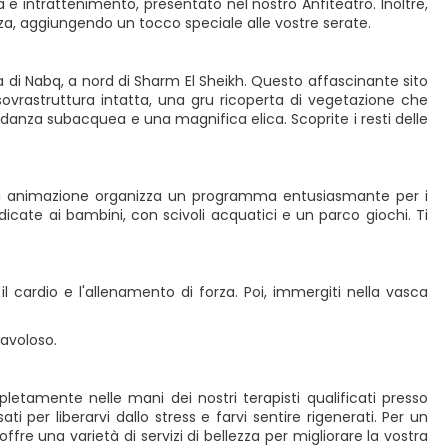
 intrattenimento, presentato nel nostro Anfiteatro. Inoltre,
razza, aggiungendo un tocco speciale alle vostre serate.
'area di Nabq, a nord di Sharm El Sheikh. Questo affascinante sito
ovrastruttura intatta, una gru ricoperta di vegetazione che
danza subacquea e una magnifica elica. Scoprite i resti delle
m di animazione organizza un programma entusiasmante per i
dicate ai bambini, con scivoli acquatici e un parco giochi. Ti
il cardio e l'allenamento di forza. Poi, immergiti nella vasca
avoloso.
etamente nelle mani dei nostri terapisti qualificati presso
 per liberarvi dallo stress e farvi sentire rigenerati. Per un
offre una varietà di servizi di bellezza per migliorare la vostra