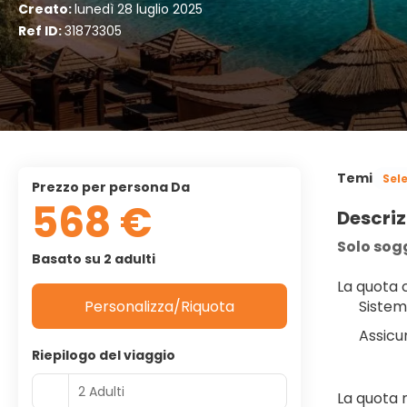
Creato:
lunedì 28 luglio 2025
Ref ID:
31873305
Temi
Sel
Prezzo per persona Da
568 €
Descriz
Solo sog
Basato su 2 adulti
La quota
Personalizza/Riquota
Sistem
Assicu
Riepilogo del viaggio
2 Adulti
La quota