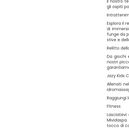
Il nostro 
gli ospiti 
Intratteni
Esplora il 
di immersi
funge da p
stive e del
Relitto del
Da giochi 
nostri picc
garantiamo
Jazy Kids C
Allenati n
idromassagg
Raggiungi 
Fitness
Lasciatevi
Mividaspa.
tocco di co