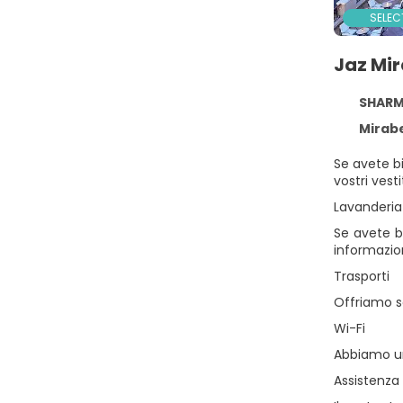
SELEC
Jaz Mi
SHARM 
Mirabel Co
Se avete bi
vostri vest
Lavanderia
Se avete bi
informazion
Trasporti
Offriamo ser
Wi-Fi
Abbiamo un 
Assistenz