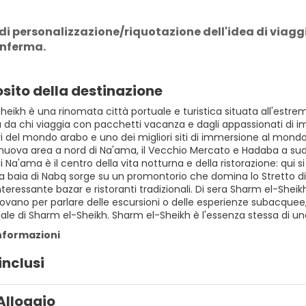
di personalizzazione/riquotazione dell'idea di viaggio,
onferma.
sito della destinazione
eikh è una rinomata città portuale e turistica situata all'estremi
 da chi viaggia con pacchetti vacanza e dagli appassionati di im
i del mondo arabo e uno dei migliori siti di immersione al mondo.
nuova area a nord di Na'ama, il Vecchio Mercato e Hadaba a sud d
di Na'ama è il centro della vita notturna e della ristorazione: qui 
a baia di Nabq sorge su un promontorio che domina lo Stretto di 
teressante bazar e ristoranti tradizionali. Di sera Sharm el-Sheikh s
ritrovano per parlare delle escursioni o delle esperienze subacq
nale di Sharm el-Sheikh. Sharm el-Sheikh è l'essenza stessa di u
informazioni
inclusi
Alloggio