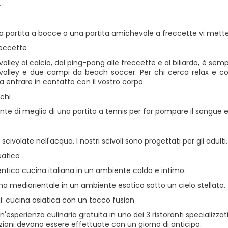
.
a partita a bocce o una partita amichevole a freccette vi mett
eccette
olley al calcio, dal ping-pong alle freccette e al biliardo, è se
olley e due campi da beach soccer. Per chi cerca relax e con
e a entrare in contatto con il vostro corpo.
chi
nte di meglio di una partita a tennis per far pompare il sangue 
 scivolate nell'acqua. I nostri scivoli sono progettati per gli adult
uatico
entica cucina italiana in un ambiente caldo e intimo.
na mediorientale in un ambiente esotico sotto un cielo stellato.
i: cucina asiatica con un tocco fusion
'esperienza culinaria gratuita in uno dei 3 ristoranti specializzat
zioni devono essere effettuate con un giorno di anticipo.