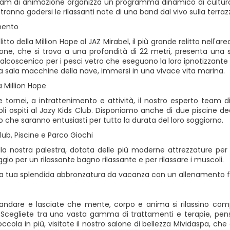
team di animazione organizza un programma dinamico di cultura e
potranno godersi le rilassanti note di una band dal vivo sulla ter
mento
relitto della Million Hope al JAZ Mirabel, il più grande relitto nell
one, che si trova a una profondità di 22 metri, presenta una s
alcoscenico per i pesci vetro che eseguono la loro ipnotizzante 
la sala macchine della nave, immersi in una vivace vita marina.
la Million Hope
e tornei, a intrattenimento e attività, il nostro esperto tea
oli ospiti al Jazy Kids Club. Disponiamo anche di due piscine de
 che saranno entusiasti per tutta la durata del loro soggiorno.
lub, Piscine e Parco Giochi
ella nostra palestra, dotata delle più moderne attrezzature per 
io per un rilassante bagno rilassante e per rilassare i muscoli.
la tua splendida abbronzatura da vacanza con un allenamento f
 andare e lasciate che mente, corpo e anima si rilassino compl
 Scegliete tra una vasta gamma di trattamenti e terapie, pensati
ccola in più, visitate il nostro salone di bellezza Mividaspa, che 