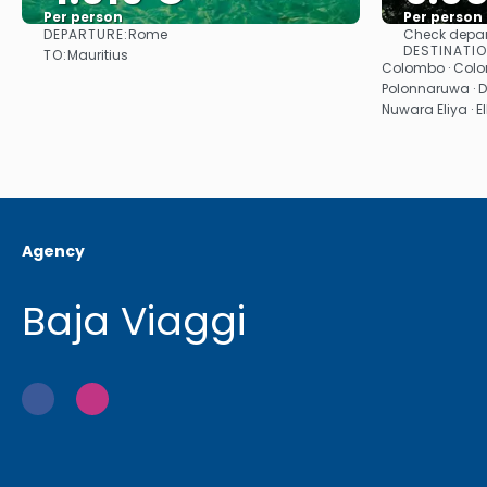
Per person
Per person
DEPARTURE:
Rome
Check depar
See
DESTINATI
TO:
Mauritius
Colombo · Colom
Polonnaruwa · D
Nuwara Eliya · E
Agency
Baja Viaggi