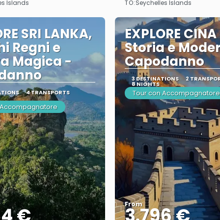
TO:
es Islands
Seychelles Islands
RE SRI LANKA,
EXPLORE CINA 
hi Regni e
Storia e Moder
a Magica -
Capodanno
danno
3 DESTINATIONS
2 TRANSPO
8 NIGHTS
ATIONS
4 TRANSPORTS
Tour con Accompagnatore
n Accompagnatore
From
84 €
3.796 €