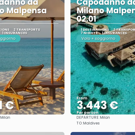
danno da
Capodanno d
no Malpensa
Milano Malpe
02.01
TIONS
2 TRANSPORTS
1 DESTINATIONS
2 TRANSPO
1 INSURANCES
7 NIGHTS
1 INSURANCES
oggiorno
Volo + soggiorno
From
1 €
3.443 €
Per person
:
DEPARTURE:
Milan
Milan
See
See
TO:
Maldives