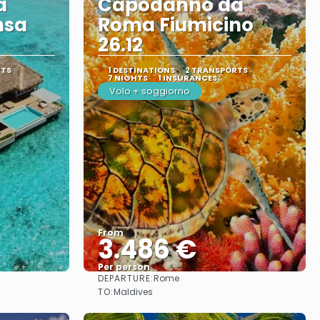
a
Capodanno da
nsa
Roma Fiumicino
26.12
RTS
1 DESTINATIONS
2 TRANSPORTS
7 NIGHTS
1 INSURANCES
Volo + soggiorno
From
3.486 €
Per person
DEPARTURE:
Rome
See
TO:
Maldives