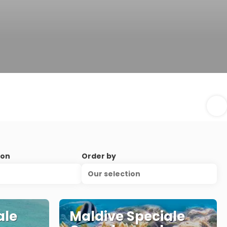
ion
Order by
Our selection
ale
Maldive Speciale