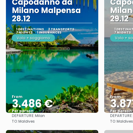
Capodanno da
Capo
Milano Malpensa
Mila
28.12
29.12
1 DESTINATIONS
2 TRANSPORTS
1 DESTINA
7 NIGHTS
1 INSURANCES
7 NIGHTS
Volo + soggiorno
Volo + s
From
From
3.486 €
3.87
Per person
Per person
DEPARTURE:
DEPARTURE
Milan
See
TO:
TO:
Maldives
Maldives