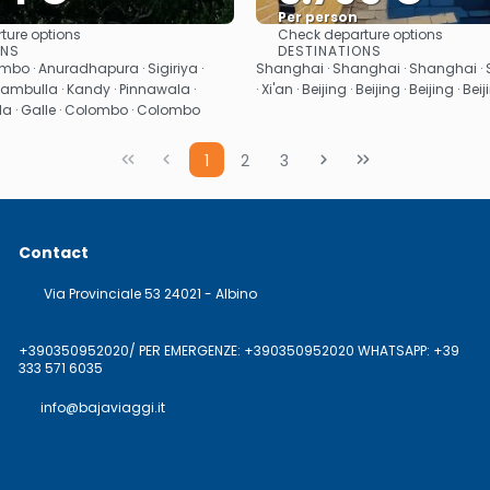
Per person
ture options
Check departure options
See
See
ONS
DESTINATIONS
bo · Anuradhapura · Sigiriya ·
Shanghai · Shanghai · Shanghai · 
ambulla · Kandy · Pinnawala ·
· Xi'an · Beijing · Beijing · Beijing · Bei
lla · Galle · Colombo · Colombo
1
2
3
Contact
Via Provinciale 53 24021 - Albino
+390350952020/ PER EMERGENZE: +390350952020 WHATSAPP: +39
333 571 6035
info@bajaviaggi.it