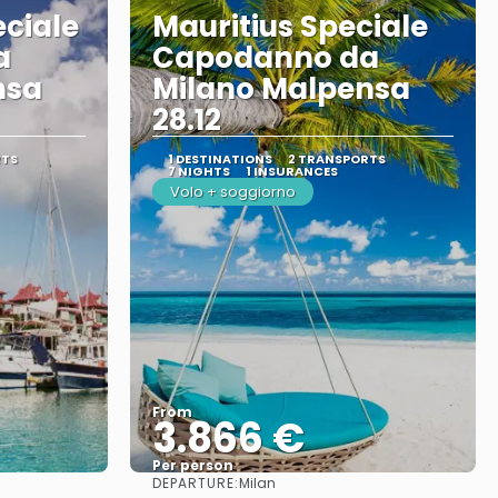
eciale
Mauritius Speciale
a
Capodanno da
nsa
Milano Malpensa
28.12
RTS
1 DESTINATIONS
2 TRANSPORTS
7 NIGHTS
1 INSURANCES
Volo + soggiorno
From
3.866 €
Per person
DEPARTURE:
Milan
See