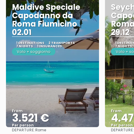
Maldive Speciale
Seych
Capodanno da
Capo
Roma Fiumicino
Roma
02.01
29.12
1 DESTINATIONS
2 TRANSPORTS
1 DESTINA
7 NIGHTS
1 INSURANCES
7 NIGHTS
Volo + soggiorno
Volo + s
From
From
3.521 €
4.4
Per person
Per person
DEPARTURE:
DEPARTURE
Rome
See