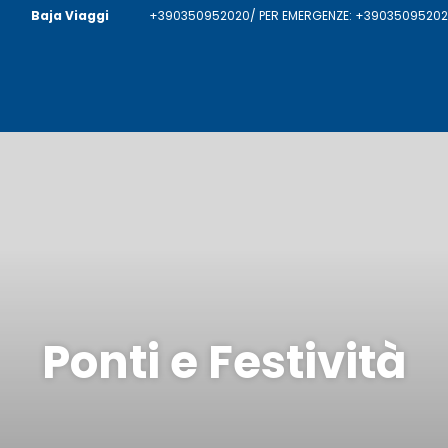
Baja Viaggi
+390350952020/ PER EMERGENZE: +390350952020
Ponti e Festività