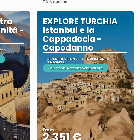
TO:
Mauritius
tra
EXPLORE TURCHIA
nità -
Istanbul e la
Cappadocia -
Capodanno
RTS
4 DESTINATIONS
3 TRANSPORTS
7 NIGHTS
Tour con Accompagnatore
From
2.351 €