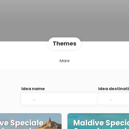
Themes
Mare
Idea name
Idea destinat
ve Speciale
Maldive Speci