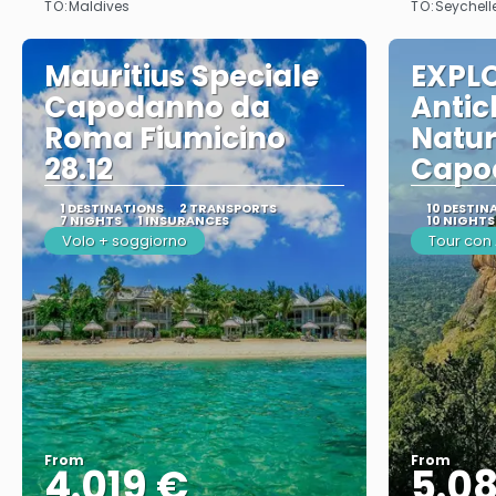
TO:
TO:
Maldives
Seychell
Mauritius Speciale
EXPLO
Capodanno da
Antic
Roma Fiumicino
Natur
28.12
Capo
1 DESTINATIONS
2 TRANSPORTS
10 DESTIN
7 NIGHTS
1 INSURANCES
10 NIGHTS
Volo + soggiorno
Tour co
From
From
4.019 €
5.0