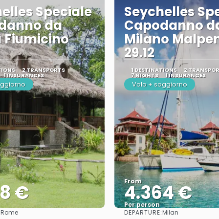
elles Speciale
Seychelles Sp
danno da
Capodanno d
 Fiumicino
Milano Malpe
29.12
TIONS
2 TRANSPORTS
1 DESTINATIONS
2 TRANSPO
1 INSURANCES
7 NIGHTS
1 INSURANCES
oggiorno
Volo + soggiorno
From
78 €
4.364 €
Per person
:
DEPARTURE:
Rome
Milan
See
See