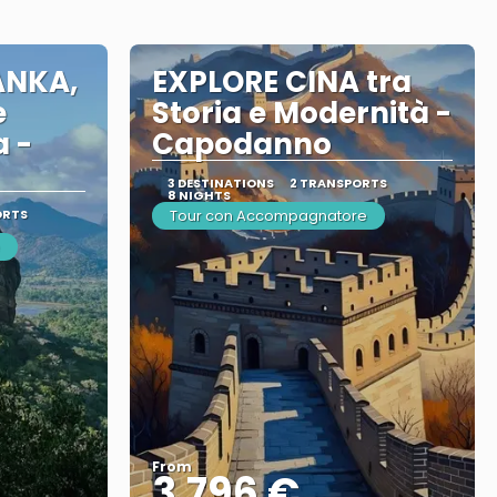
ANKA,
EXPLORE CINA tra
e
Storia e Modernità -
 -
Capodanno
3 DESTINATIONS
2 TRANSPORTS
8 NIGHTS
ORTS
Tour con Accompagnatore
From
3.796 €