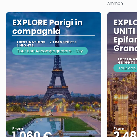
Amman
EXPLORE Parigi in
EXPLO
compagnia
UNITI
Epifa
1 DESTINATIONS
2 TRANSPORTS
3 NIGHTS
Gran
Tour con Accompagnatore - City
1 DESTINA
4 NIGHTS
Tour con
From
From
1.060 €
2.48