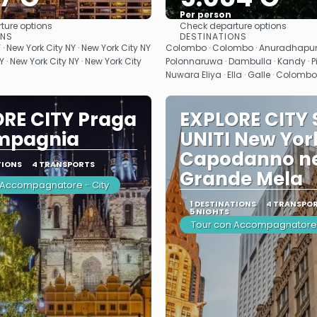
Per person
ture options
Check departure options
See
See
ONS
DESTINATIONS
 · New York City NY · New York City NY
Colombo · Colombo · Anuradhapura ·
Y · New York City NY · New York City
Polonnaruwa · Dambulla · Kandy · P
Nuwara Eliya · Ella · Galle · Colom
RE CITY Praga
EXPLORE CITY 
ompagnia
UNITI New Yor
Capodanno ne
TIONS
4 TRANSPORTS
Grande Mela
 Accompagnatore - City
1 DESTINATIONS
4 TRANSPO
5 NIGHTS
Tour con Accompagnatore 