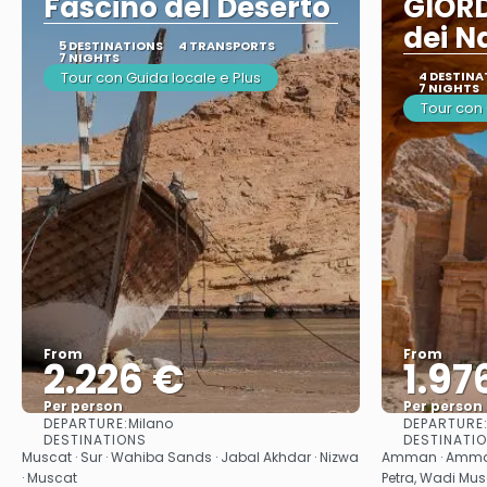
Fascino del Deserto
GIORD
dei N
5 DESTINATIONS
4 TRANSPORTS
7 NIGHTS
Tour con Guida locale e Plus
4 DESTINA
7 NIGHTS
Tour con
From
From
2.226 €
1.97
Per person
Per person
DEPARTURE:
DEPARTURE
Milano
See
DESTINATIONS
DESTINATI
Muscat · Sur · Wahiba Sands · Jabal Akhdar · Nizwa
Amman · Amman 
· Muscat
Petra, Wadi Mus