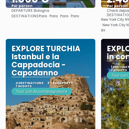
Per person
Per person
DEPARTURE:
Bologna
Check depar
See
DESTINATI
DESTINATIONS
Paris · Paris · Paris · Paris
New York City NY
· New York City N
NY
EXPLORE TURCHIA
EXPLO
Istanbul e la
in c
Cappadocia -
1 DESTINA
Capodanno
3 NIGHTS
Tour con
4 DESTINATIONS
3 TRANSPORTS
7 NIGHTS
Tour con Accompagnatore