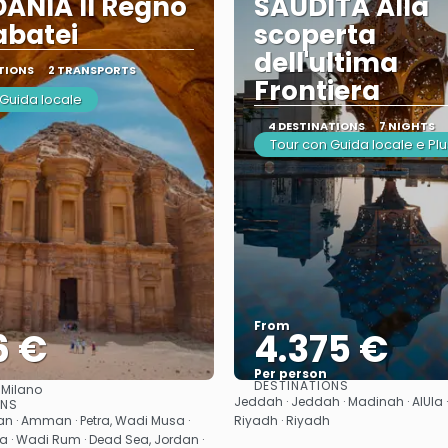
ANIA Il Regno
SAUDITA Alla
abatei
scoperta
dell'ultima
TIONS
2 TRANSPORTS
Frontiera
 Guida locale
4 DESTINATIONS
7 NIGHTS
Tour con Guida locale e Plu
From
6 €
4.375 €
Per person
DESTINATIONS
:
Milano
See
See
Jeddah · Jeddah · Madinah · AlUla · 
ONS
· Amman · Petra, Wadi Musa ·
Riyadh · Riyadh
a · Wadi Rum · Dead Sea, Jordan ·