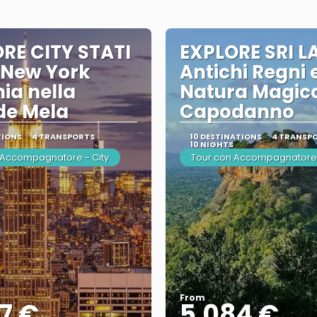
RE CITY STATI
EXPLORE SRI L
 New York
Antichi Regni 
nia nella
Natura Magica
de Mela
Capodanno
TIONS
4 TRANSPORTS
10 DESTINATIONS
4 TRANSP
10 NIGHTS
 Accompagnatore - City
Tour con Accompagnatore
From
7 €
5.084 €