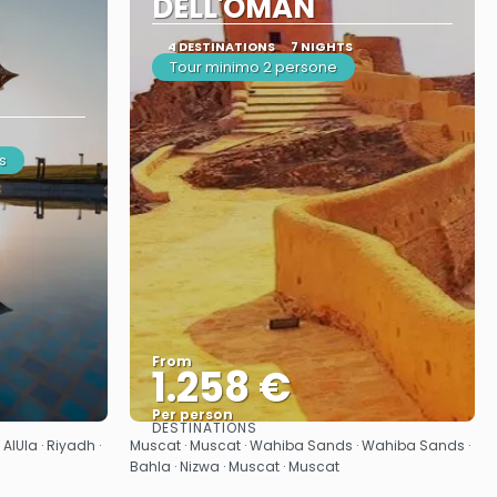
DELL'OMAN
4 DESTINATIONS
7 NIGHTS
Tour minimo 2 persone
s
From
1.258 €
Per person
DESTINATIONS
See
AlUla · Riyadh ·
Muscat · Muscat · Wahiba Sands · Wahiba Sands ·
Bahla · Nizwa · Muscat · Muscat