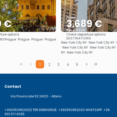
From
0 €
3.689 €
Per person
ture options
Check departure options
See
See
DESTINATIONS
ONS
Prague · Prague · Prague · Prague
New York City NY · New York City NY ·
· New York City NY · New York City NY 
NY · New York City NY
1
2
3
4
5
Contact
Via Provinciale 53 24021 - Albino
+390350952020/ PER EMERGENZE: +390350952020 WHATSAPP: +39
333 571 6035