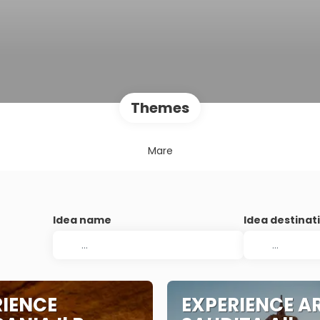
Themes
Mare
Idea name
Idea destinat
RIENCE
EXPERIENCE A