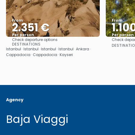
From
From
2.351 €
1.10
Per person
Per person
Check departure options
Check depar
See
DESTINATIONS
DESTINATI
Istanbul · Istanbul · Istanbul · Istanbul · Ankara ·
Cappadocia · Cappadocia · Kayseri
Agency
Baja Viaggi