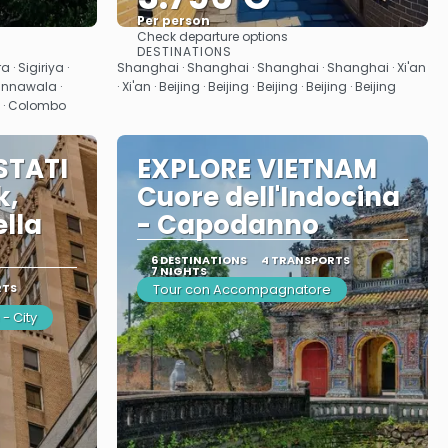
Per person
Check departure options
See
DESTINATIONS
 Sigiriya ·
Shanghai · Shanghai · Shanghai · Shanghai · Xi'an
innawala ·
· Xi'an · Beijing · Beijing · Beijing · Beijing · Beijing
bo · Colombo
STATI
EXPLORE VIETNAM
k,
Cuore dell'Indocina
lla
- Capodanno
6 DESTINATIONS
4 TRANSPORTS
7 NIGHTS
RTS
Tour con Accompagnatore
- City