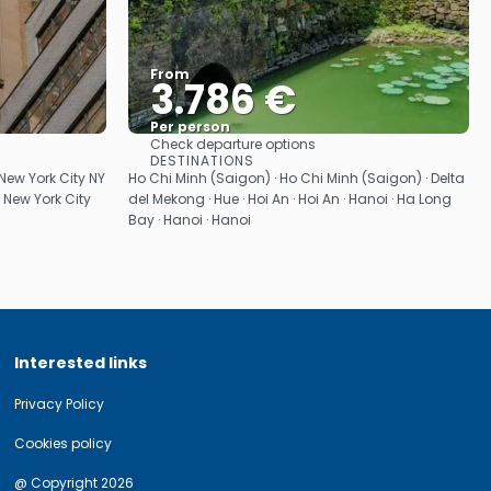
From
3.786 €
Per person
Check departure options
See
DESTINATIONS
 New York City NY
Ho Chi Minh (Saigon) · Ho Chi Minh (Saigon) · Delta
· New York City
del Mekong · Hue · Hoi An · Hoi An · Hanoi · Ha Long
Bay · Hanoi · Hanoi
Interested links
Privacy Policy
Cookies policy
@ Copyright 2026