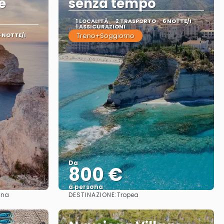
e
senza tempo
1 LOCALITÀ
2 TRASPORTO
6 NOTTE/I
1 ASSICURAZIONI
6 NOTTE/I
Treno+Soggiorno
Da
800 €
a persona
DESTINAZIONE:
gna
Tropea
Vedere