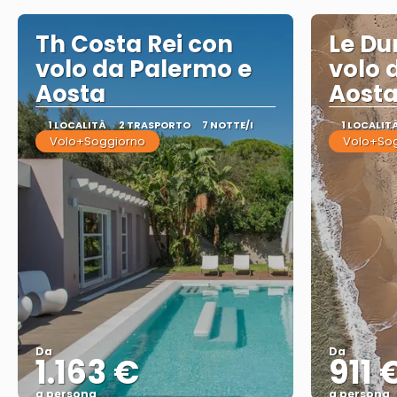
Th Costa Rei con
Le Du
volo da Palermo e
volo 
Aosta
Aost
1 LOCALITÀ
2 TRASPORTO
7 NOTTE/I
1 LOCALIT
Volo+Soggiorno
Volo+So
Da
Da
1.163 €
911 
a persona
a persona