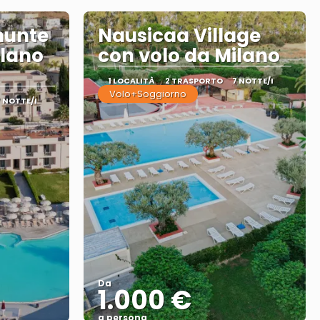
nunte
Nausicaa Village
ilano
con volo da Milano
1 LOCALITÀ
2 TRASPORTO
7 NOTTE/I
Volo+Soggiorno
7 NOTTE/I
Da
1.000 €
a persona