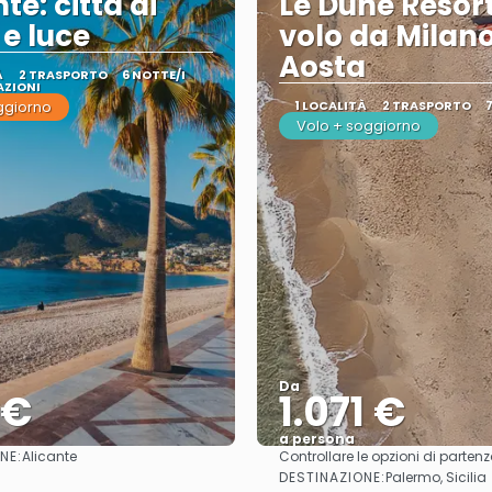
te: città di
Le Dune Resor
e luce
volo da Milano
Aosta
À
2 TRASPORTO
6 NOTTE/I
AZIONI
ggiorno
1 LOCALITÀ
2 TRASPORTO
Volo + soggiorno
Da
 €
1.071 €
a persona
NE:
Alicante
Controllare le opzioni di parten
Vedere
Vedere
DESTINAZIONE:
Palermo, Sicilia