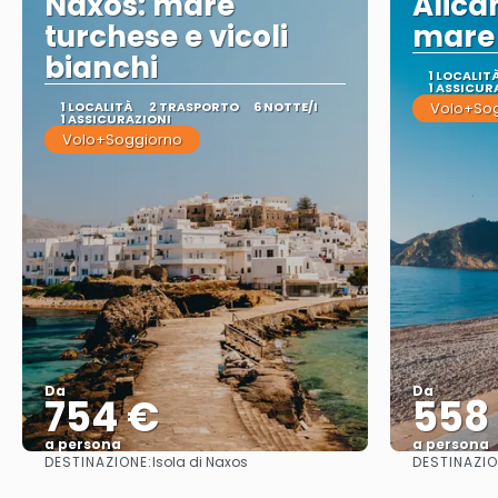
Naxos: mare
Alican
turchese e vicoli
mare 
bianchi
1 LOCALIT
1 ASSICUR
1 LOCALITÀ
2 TRASPORTO
6 NOTTE/I
Volo+So
1 ASSICURAZIONI
Volo+Soggiorno
Da
Da
754 €
558
a persona
a persona
DESTINAZIONE:
DESTINAZIO
Isola di Naxos
Vedere