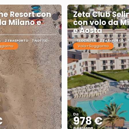
ne Resort con
Zeta Club Seli
da Milano e
con volo da M
a
e Aosta
À
2 TRASPORTO
7 NOTTE/I
1 LOCALITÀ
2 TRASPORTO
ggiorno
Volo+Soggiorno
Da
€
978 €
a persona