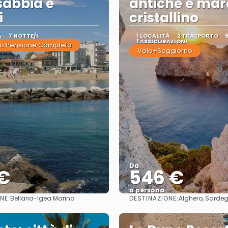
 sabbia e
antiche e mar
i
cristallino
À
7 NOTTE/I
1 LOCALITÀ
2 TRASPORTO
1 ASSICURAZIONI
o Pensione Completa
Volo+Soggiorno
Da
 €
546 €
a persona
NE:
DESTINAZIONE:
Bellaria-Igea Marina
Alghero, Sarde
Vedere
Vedere