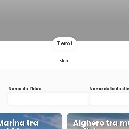
Temi
Mare
Nome dell’idea
Nome della desti
Marina tra
Alghero tra m