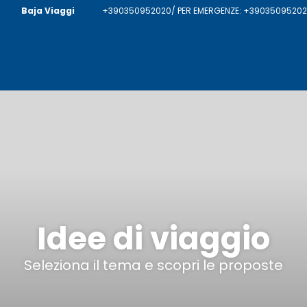
Baja Viaggi
+390350952020/ PER EMERGENZE: +390350952020
Idee di viaggio
Seleziona il tema e scopri le proposte