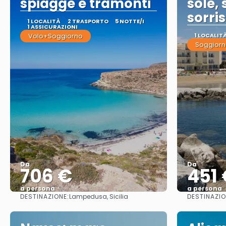
spiagge e tramonti
sole,
sorris
1 LOCALITÀ
2 TRASPORTO
5 NOTTE/I
1 ASSICURAZIONI
Volo+Soggiorno
1 LOCALIT
Soggiorn
Da
Da
706 €
451
a persona
a persona
DESTINAZIONE:
DESTINAZIO
Lampedusa, Sicilia
Vedere