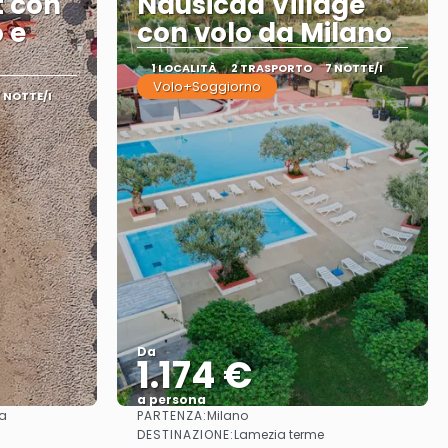
t con
Nausicaa Village
 e
con volo da Milano
1 LOCALITÀ
2 TRASPORTO
7 NOTTE/I
Volo+Soggiorno
7 NOTTE/I
Da
1.174 €
a persona
PARTENZA:
za
Milano
Vedere
DESTINAZIONE:
Lamezia terme