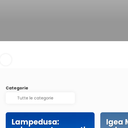
Categorie
Lampedusa:
Igea 