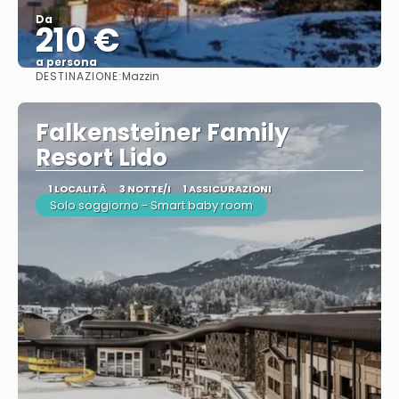
Da
210 €
a persona
DESTINAZIONE:
Mazzin
Vedere
Falkensteiner Family
Resort Lido
1 LOCALITÀ
3 NOTTE/I
1 ASSICURAZIONI
Solo soggiorno - Smart baby room