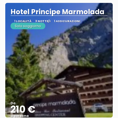
Hotel Principe Marmolada
1 LOCALITÀ
3 NOTTE/I
1 ASSICURAZIONI
Solo soggiorno
Da
210 €
a persona