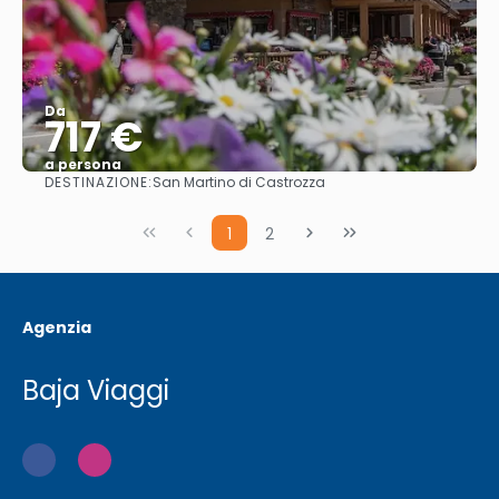
Da
717 €
a persona
DESTINAZIONE:
San Martino di Castrozza
Vedere
1
2
Agenzia
Baja Viaggi