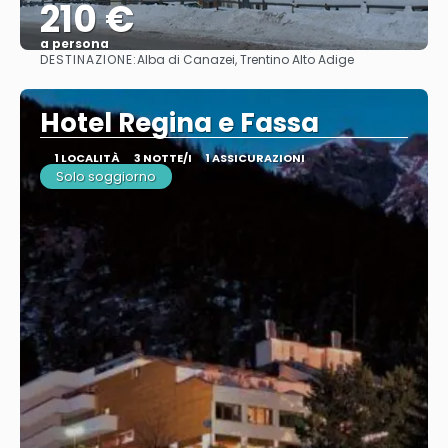
210 €
a persona
DESTINAZIONE:
Alba di Canazei, Trentino Alto Adige
Vedere
Hotel Regina e Fassa
1 LOCALITÀ
3 NOTTE/I
1 ASSICURAZIONI
Solo soggiorno