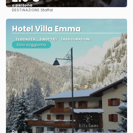
a persona
DESTINAZIONE:
Staffal
Vedere
Hotel Villa Emma
1 LOCALITÀ
3 NOTTE/I
1 ASSICURAZIONI
Solo soggiorno
Da