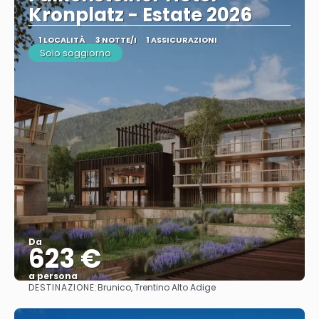
Kronplatz - Estate 2026
1 LOCALITÀ
3 NOTTE/I
1 ASSICURAZIONI
Solo soggiorno
Da
623 €
a persona
DESTINAZIONE:
Brunico, Trentino Alto Adige
Vedere