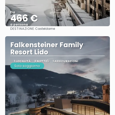
Da
466 €
a persona
DESTINAZIONE:
Casteldarne
Vedere
Falkensteiner Family
Resort Lido
1 LOCALITÀ
3 NOTTE/I
1 ASSICURAZIONI
Solo soggiorno