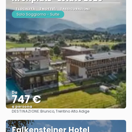
1 LOCALITÀ
3 NOTTE/I
1 ASSICURAZIONI
Solo Soggiorno - Suite
Da
747 €
a persona
DESTINAZIONE:
Brunico, Trentino Alto Adige
Vedere
Falkensteiner Hotel