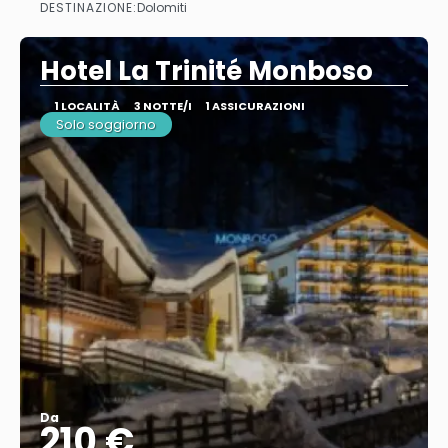
DESTINAZIONE:
Dolomiti
Vedere
Hotel La Trinité Monboso
1 LOCALITÀ
3 NOTTE/I
1 ASSICURAZIONI
Solo soggiorno
Da
210 €