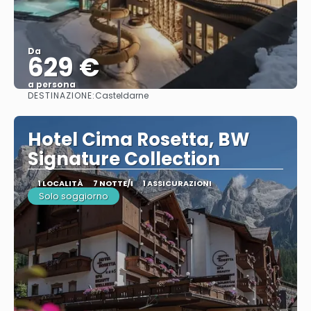
Da
629 €
a persona
DESTINAZIONE:
Casteldarne
Vedere
Hotel Cima Rosetta, BW
Signature Collection
1 LOCALITÀ
7 NOTTE/I
1 ASSICURAZIONI
Solo soggiorno