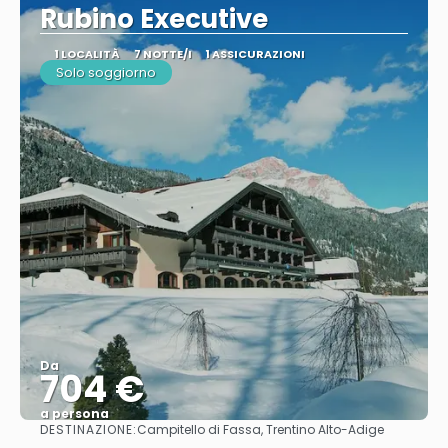
Rubino Executive
1 LOCALITÀ
7 NOTTE/I
1 ASSICURAZIONI
Solo soggiorno
Da
704 €
a persona
DESTINAZIONE:
Campitello di Fassa, Trentino Alto-Adige
Vedere