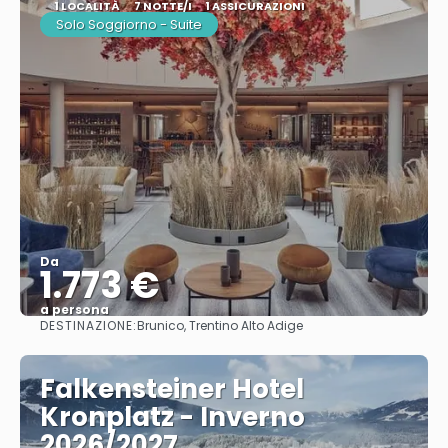
1 LOCALITÀ
7 NOTTE/I
1 ASSICURAZIONI
Solo Soggiorno - Suite
Da
1.773 €
a persona
DESTINAZIONE:
Brunico, Trentino Alto Adige
Vedere
Falkensteiner Hotel
Kronplatz - Inverno
2026/2027