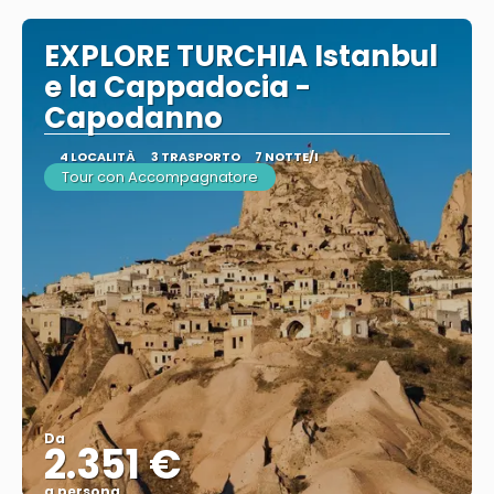
EXPLORE TURCHIA Istanbul
e la Cappadocia -
Capodanno
4 LOCALITÀ
3 TRASPORTO
7 NOTTE/I
Tour con Accompagnatore
Da
2.351 €
a persona