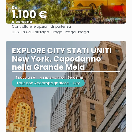
Da
1.100 €
a persona
Controllare le opzioni di partenza
Vedere
DESTINAZIONI
Praga · Praga · Praga · Praga
EXPLORE CITY STATI UNITI
New York, Capodanno
nella Grande Mela
1 LOCALITÀ
4 TRASPORTO
5 NOTTE/I
Tour con Accompagnatore - City