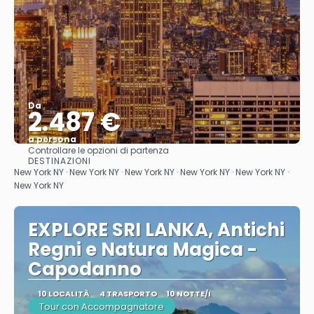
Da
2.487 €
a persona
Controllare le opzioni di partenza
Vedere
DESTINAZIONI
New York NY · New York NY · New York NY · New York NY · New York NY ·
New York NY
EXPLORE SRI LANKA, Antichi
Regni e Natura Magica -
Capodanno
10 LOCALITÀ
4 TRASPORTO
10 NOTTE/I
Tour con Accompagnatore