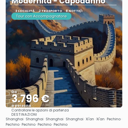
Modernità - Capodanno
3 LOCALITÀ
2 TRASPORTO
8 NOTTE/I
Tour con Accompagnatore
Da
3.796 €
a persona
Controllare le opzioni di partenza
Vedere
DESTINAZIONI
Shanghai · Shanghai · Shanghai · Shanghai · Xi'an · Xi'an · Pechino ·
Pechino · Pechino · Pechino · Pechino