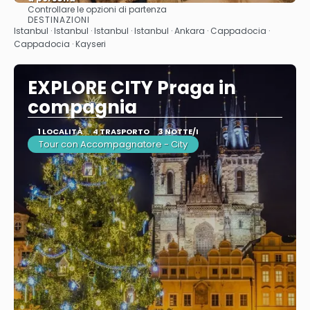
Controllare le opzioni di partenza
Vedere
DESTINAZIONI
Istanbul · Istanbul · Istanbul · Istanbul · Ankara · Cappadocia ·
Cappadocia · Kayseri
EXPLORE CITY Praga in
compagnia
1 LOCALITÀ
4 TRASPORTO
3 NOTTE/I
Tour con Accompagnatore - City