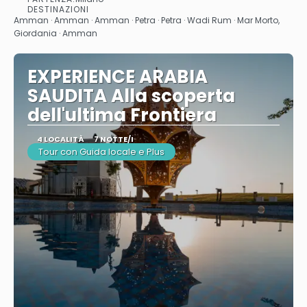
Vedere
DESTINAZIONI
Amman · Amman · Amman · Petra · Petra · Wadi Rum · Mar Morto,
Giordania · Amman
EXPERIENCE ARABIA
SAUDITA Alla scoperta
dell'ultima Frontiera
4 LOCALITÀ
7 NOTTE/I
Tour con Guida locale e Plus