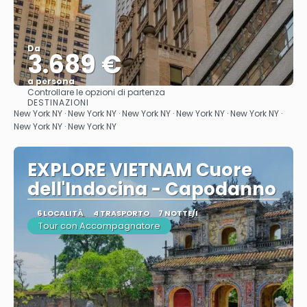
Da
3.689 €
a persona
Controllare le opzioni di partenza
Vedere
DESTINAZIONI
New York NY · New York NY · New York NY · New York NY · New York NY ·
New York NY · New York NY
EXPLORE VIETNAM Cuore
dell'Indocina - Capodanno
6 LOCALITÀ
4 TRASPORTO
7 NOTTE/I
Tour con Accompagnatore