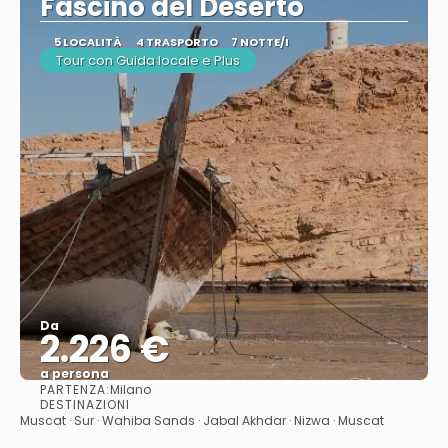
Fascino del Deserto
5 LOCALITÀ
4 TRASPORTO
7 NOTTE/I
Tour con Guida locale e Plus
Da
2.226 €
a persona
PARTENZA:
Milano
Vedere
DESTINAZIONI
Muscat · Sur · Wahiba Sands · Jabal Akhdar · Nizwa · Muscat