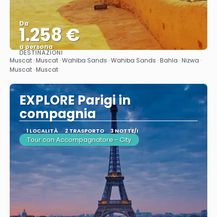
Da
1.258 €
a persona
DESTINAZIONI
Vedere
Muscat · Muscat · Wahiba Sands · Wahiba Sands · Bahla · Nizwa ·
Muscat · Muscat
EXPLORE Parigi in
compagnia
1 LOCALITÀ
2 TRASPORTO
3 NOTTE/I
Tour con Accompagnatore - City