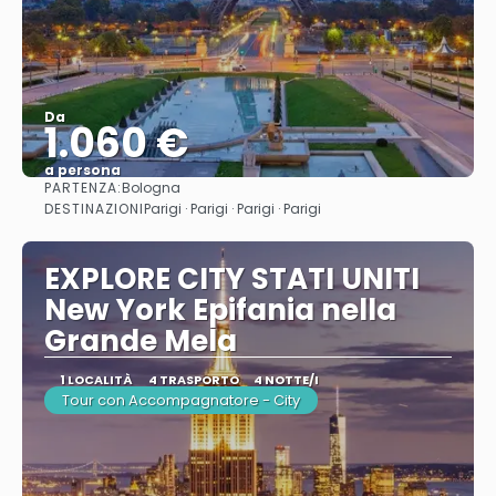
Da
1.060 €
a persona
PARTENZA:
Bologna
Vedere
DESTINAZIONI
Parigi · Parigi · Parigi · Parigi
EXPLORE CITY STATI UNITI
New York Epifania nella
Grande Mela
1 LOCALITÀ
4 TRASPORTO
4 NOTTE/I
Tour con Accompagnatore - City