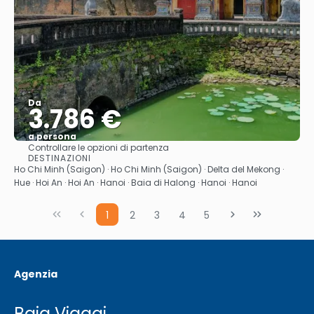
Da
3.786 €
a persona
Controllare le opzioni di partenza
Vedere
DESTINAZIONI
Ho Chi Minh (Saigon) · Ho Chi Minh (Saigon) · Delta del Mekong ·
Hue · Hoi An · Hoi An · Hanoi · Baia di Halong · Hanoi · Hanoi
1
2
3
4
5
Agenzia
Baja Viaggi