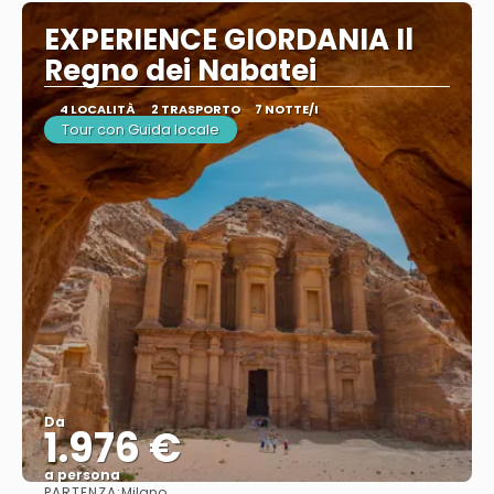
EXPERIENCE GIORDANIA Il
Regno dei Nabatei
4 LOCALITÀ
2 TRASPORTO
7 NOTTE/I
Tour con Guida locale
Da
1.976 €
a persona
PARTENZA:
Milano