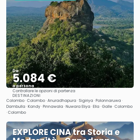
Da
5.084 €
a persona
Controllare le opzioni di partenza
Vedere
DESTINAZIONI
Colombo · Colombo · Anuradhapura · Sigiriya · Polonnaruwa ·
Dambulla · Kandy · Pinnawala · Nuwara Eliya · Ella · Galle · Colombo
· Colombo
EXPLORE CINA tra Storia e