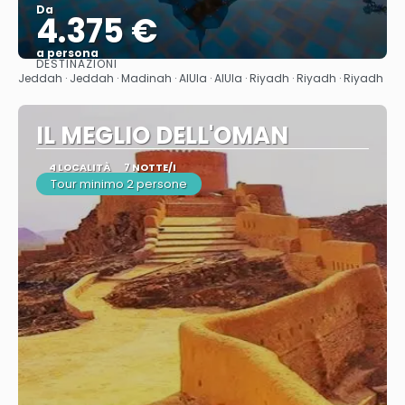
Da
4.375 €
a persona
DESTINAZIONI
Vedere
Jeddah · Jeddah · Madinah · AlUla · AlUla · Riyadh · Riyadh · Riyadh
IL MEGLIO DELL'OMAN
4 LOCALITÀ
7 NOTTE/I
Tour minimo 2 persone